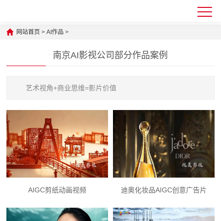
网站首页
>
AI作品
>
南京AI影视公司部分作品案例
艺术视角+商业思维=影片价值
AIGC剪纸动画视频
迪奥化妆品AIGC创意广告片