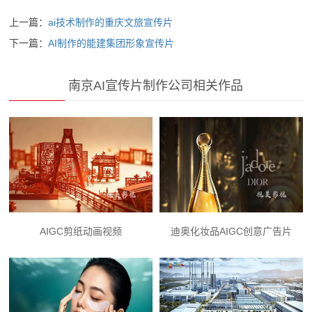
上一篇：
ai技术制作的重庆文旅宣传片
下一篇：
AI制作的能建集团形象宣传片
南京AI宣传片制作公司相关作品
AIGC剪纸动画视频
迪奥化妆品AIGC创意广告片