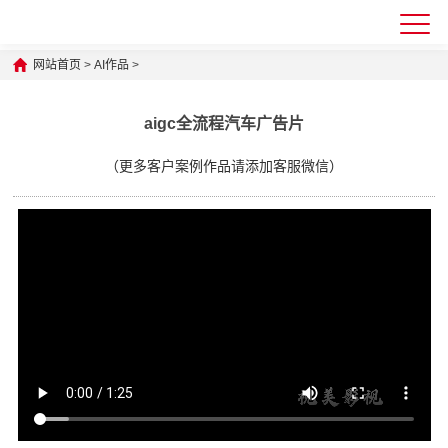
网站首页
>
AI作品
>
aigc全流程汽车广告片
（更多客户案例作品请添加客服微信）