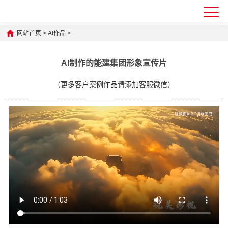
网站首页
>
AI作品
>
AI制作的能建集团形象宣传片
（更多客户案例作品请添加客服微信）