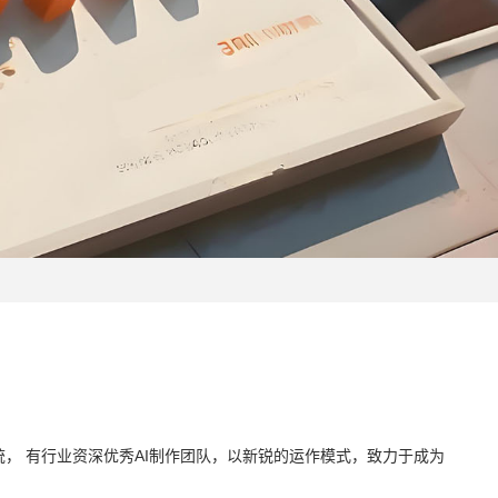
系统， 有行业资深优秀AI制作团队，以新锐的运作模式，致力于成为