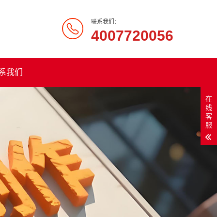
联系我们：
4007720056
系我们
在
线
客
服