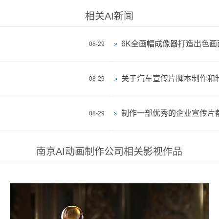
相关AI新闻
6K全画幅成像器打造出色画
08-29
关于汽车宣传片脚本制作和
08-29
制作一部优秀的企业宣传片
08-29
南京AI动画制作公司相关影视作品