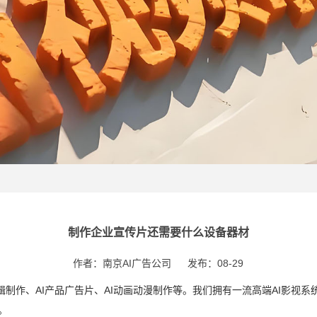
制作企业宣传片还需要什么设备器材
作者：南京AI广告公司
发布：08-29
剪辑制作、AI产品广告片、AI动画动漫制作等。我们拥有一流高端AI影视
。