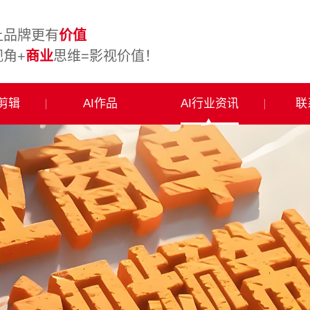
让品牌更有
价值
视角+
商业
思维=影视价值！
频剪辑
AI作品
AI行业资讯
联