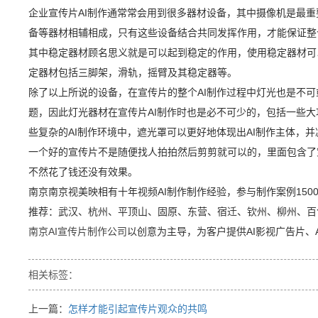
企业宣传片AI制作通常常会用到很多器材设备，其中摄像机是最
备等器材相辅相成，只有这些设备结合共同发挥作用，才能保证整
其中稳定器材顾名思义就是可以起到稳定的作用，使用稳定器材可以
定器材包括三脚架，滑轨，摇臂及其稳定器等。
除了以上所说的设备，在宣传片的整个AI制作过程中灯光也是不可
题，因此灯光器材在宣传片AI制作时也是必不可少的，包括一些
些复杂的AI制作环境中，遮光罩可以更好地体现出AI制作主体，并
一个好的宣传片不是随便找人拍拍然后剪剪就可以的，里面包含了
不然花了钱还没有效果。
南京
南京视美映相有十年视频AI制作制作经验，参与制作案例150
推荐：
武汉
、
杭州
、
平顶山
、固原、
东营
、
宿迁
、
钦州
、
柳州
、
百
南京AI宣传片制作公司
以创意为主导，为客户提供AI影视广告片、
相关标签：
上一篇：
怎样才能引起宣传片观众的共鸣