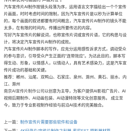
汽车宣传片AI制作按镜头段落为序，运用语言文字描绘出一个个宣传
片画面，时时考虑时间的限制，因为汽车宣传片是以秒为计算单位
的，每个画面的叙述都要有时间概念，汽车宣传片AI制作的镜头不能
太多，在有限的时间内，传播出所要传达的内容。
写好汽车宣传片的解说词，也称宣传片词或宣传片语，它的构思与设
计，将决定汽车宣传片AI制作的成败。
汽车宣传片AI制作脚本的写作，应充分运用感性诉求方式，调动受众
的参与意识，引导受众产生正面的"连带效应"。为达此目的，脚本写
得生动、形象，以情感人，以情动人，具有艺术感染力，这是汽车宣
传片成功的基础和关键。
推荐：
郴州
、
汕尾
、
双鸭山
、
石家庄
、
泉州
、
滁州
、
黄石
、
丽水
、
内
江
、滁州
南京AI宣传片制作公司
以创意为主导，为客户提供AI影视广告片、AI
视频后期制作、AI动画包装、AI动漫特效等文化创意服务。 成立至
今，致力于专业影视制作经验与前沿AI技术的完美融合。
上一篇：
制作宣传片需要那些软件和设备
下一篇：
4K纪录片/宣传片制作之利器-索尼FS7-摄影器材篇